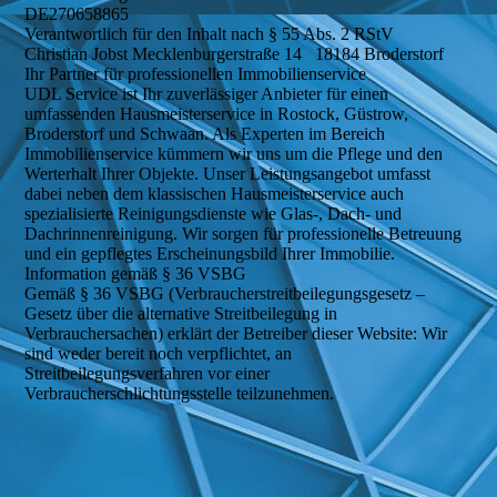
DE270658865
Verantwortlich für den Inhalt nach § 55 Abs. 2 RStV
Christian Jobst Mecklenburgerstraße 14 18184 Broderstorf
Ihr Partner für professionellen Immobilienservice
UDL Service ist Ihr zuverlässiger Anbieter für einen
umfassenden Hausmeisterservice in Rostock, Güstrow,
Broderstorf und Schwaan. Als Experten im Bereich
Immobilienservice kümmern wir uns um die Pflege und den
Werterhalt Ihrer Objekte. Unser Leistungsangebot umfasst
dabei neben dem klassischen Hausmeisterservice auch
spezialisierte Reinigungsdienste wie Glas-, Dach- und
Dachrinnenreinigung. Wir sorgen für professionelle Betreuung
und ein gepflegtes Erscheinungsbild Ihrer Immobilie.
Information gemäß § 36 VSBG
Gemäß § 36 VSBG (Verbraucherstreitbeilegungsgesetz –
Gesetz über die alternative Streitbeilegung in
Verbrauchersachen) erklärt der Betreiber dieser Website: Wir
sind weder bereit noch verpflichtet, an
Streitbeilegungsverfahren vor einer
Verbraucherschlichtungsstelle teilzunehmen.