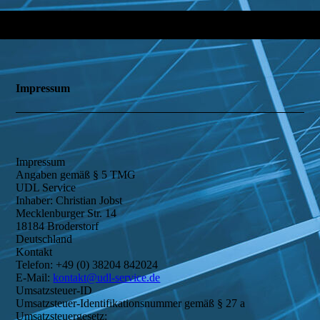
Impressum
Impressum
Angaben gemäß § 5 TMG
UDL Service
Inhaber: Christian Jobst
Mecklenburger Str. 14
18184 Broderstorf
Deutschland
Kontakt
Telefon: +49 (0) 38204 842024
E-Mail:
kontakt@udl-service.de
Umsatzsteuer-ID
Umsatzsteuer-Identifikationsnummer gemäß § 27 a
Umsatzsteuergesetz: