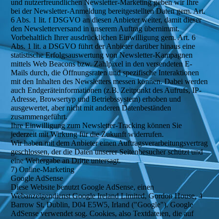
und nutzerfreundlichen Newsletter-Marketing geben wir Ihre
bei der Newsletter-Anmeldung bereitgestellten Daten gem. Art.
6 Abs. 1 lit. f DSGVO an diesen Anbieter weiter, damit dieser
den Newsletterversand in unserem Auftrag übernimmt.
Vorbehaltlich Ihrer ausdrücklichen Einwilligung gem. Art. 6
Abs. 1 lit. a DSGVO führt der Anbieter darüber hinaus eine
statistische Erfolgsauswertung von Newsletter-Kampagnen
mittels Web Beacons bzw. Zählpixel in den versendeten E-
Mails durch, die Öffnungsraten und spezifische Interaktionen
mit den Inhalten des Newsletters messen können. Dabei werden
auch Endgeräteinformationen (z.B. Zeitpunkt des Aufrufs, IP-
Adresse, Browsertyp und Betriebssystem) erhoben und
ausgewertet, aber nicht mit anderen Datenbeständen
zusammengeführt.
Ihre Einwilligung zum Newsletter-Tracking können Sie
jederzeit mit Wirkung für die Zukunft widerrufen.
Wir haben mit dem Anbieter einen Auftragsverarbeitungsvertrag
geschlossen, der die Daten unserer Seitenbesucher schützt und
eine Weitergabe an Dritte untersagt.
7) Online-Marketing
Google AdSense
Diese Website benutzt Google AdSense, einen
Webanzeigendienst Google Ireland Limited, Gordon House, 4
Barrow St, Dublin, D04 E5W5, Irland ("Google"). Google
AdSense verwendet sog. Cookies, also Textdateien, die auf