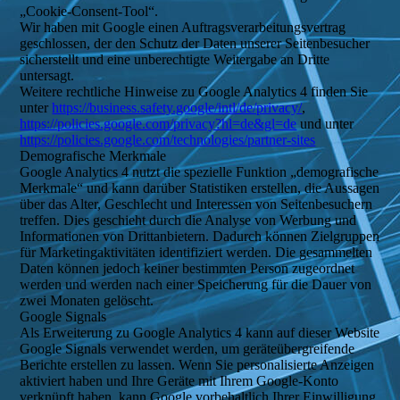
„Cookie-Consent-Tool“.
Wir haben mit Google einen Auftragsverarbeitungsvertrag
geschlossen, der den Schutz der Daten unserer Seitenbesucher
sicherstellt und eine unberechtigte Weitergabe an Dritte
untersagt.
Weitere rechtliche Hinweise zu Google Analytics 4 finden Sie
unter
https://business.safety.google/intl/de/privacy/
,
https://policies.google.com/privacy?hl=de&gl=de
und unter
https://policies.google.com/technologies/partner-sites
Demografische Merkmale
Google Analytics 4 nutzt die spezielle Funktion „demografische
Merkmale“ und kann darüber Statistiken erstellen, die Aussagen
über das Alter, Geschlecht und Interessen von Seitenbesuchern
treffen. Dies geschieht durch die Analyse von Werbung und
Informationen von Drittanbietern. Dadurch können Zielgruppen
für Marketingaktivitäten identifiziert werden. Die gesammelten
Daten können jedoch keiner bestimmten Person zugeordnet
werden und werden nach einer Speicherung für die Dauer von
zwei Monaten gelöscht.
Google Signals
Als Erweiterung zu Google Analytics 4 kann auf dieser Website
Google Signals verwendet werden, um geräteübergreifende
Berichte erstellen zu lassen. Wenn Sie personalisierte Anzeigen
aktiviert haben und Ihre Geräte mit Ihrem Google-Konto
verknüpft haben, kann Google vorbehaltlich Ihrer Einwilligung