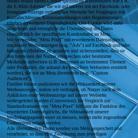
hinaus erfasst dieses Cookie spezifische Kundendaten wie z.B.
die E-Mail-Adresse, die wir auf unserer mit der Facebook- oder
Instagram-Anzeige verknüpften Webseite bei Vorgängen wie
Kaufabschlüssen, Kontoanmeldungen oder Registrierungen
erheben (erweiterter Datenabgleich). Das Cookie wird dann
ausgelesen und ermöglicht die Übermittlung der Daten
einschließlich der spezifischen Kundendaten an Meta.
Wir verwenden "Meta Pixel" mit erweitertem Datenabgleich,
um unsere Werbeanzeigen (sog. "Ads") auf Facebook und/oder
Instagram effektiver zu gestalten und sicherzustellen, dass sie
den Interessen der Nutzer entsprechen oder bestimmte
Merkmale aufweisen (z.B. Interessen an bestimmten Themen
oder Produkten, die anhand der besuchten Webseiten ermittelt
werden), die wir an Meta übermitteln (sog. "Custom
Audiences").
Darüber hinaus analysieren wir die Wirksamkeit unserer
Werbeanzeigen, indem wir verfolgen, ob Nutzer nach dem
Anklicken einer Werbeanzeige auf unsere Webseite
weitergeleitet wurden (Conversion). Im Vergleich zur
Standardvariante von "Meta Pixel" hilft uns die Funktion des
erweiterten Datenabgleichs, die Wirksamkeit unserer
Werbekampagnen besser zu messen, indem mehr zugeordnete
Conversions erfasst werden.
Alle übermittelten Daten werden von Meta gespeichert und
verarbeitet, so dass eine Zuordnung zum jeweiligen