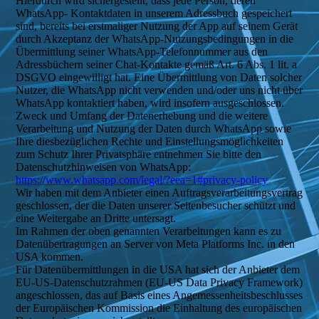
Hierdurch wird sichergestellt, dass jede Person, deren
WhatsApp- Kontaktdaten in unserem Adressbuch gespeichert
sind, bereits bei erstmaliger Nutzung der App auf seinem Gerät
durch Akzeptanz der WhatsApp-Nutzungsbedingungen in die
Übermittlung seiner WhatsApp-Telefonnummer aus den
Adressbüchern seiner Chat-Kontakte gemäß Art. 6 Abs. 1 lit. a
DSGVO eingewilligt hat. Eine Übermittlung von Daten solcher
Nutzer, die WhatsApp nicht verwenden und/oder uns nicht über
WhatsApp kontaktiert haben, wird insofern ausgeschlossen.
Zweck und Umfang der Datenerhebung und die weitere
Verarbeitung und Nutzung der Daten durch WhatsApp sowie
Ihre diesbezüglichen Rechte und Einstellungsmöglichkeiten
zum Schutz Ihrer Privatsphäre entnehmen Sie bitte den
Datenschutzhinweisen von WhatsApp:
https://www.whatsapp.com/legal/?eea=1#privacy-policy
Wir haben mit dem Anbieter einen Auftragsverarbeitungsvertrag
geschlossen, der die Daten unserer Seitenbesucher schützt und
eine Weitergabe an Dritte untersagt.
Im Rahmen der oben genannten Verarbeitungen kann es zu
Datenübertragungen an Server von Meta Platforms Inc. in den
USA kommen.
Für Datenübermittlungen in die USA hat sich der Anbieter dem
EU-US-Datenschutzrahmen (EU-US Data Privacy Framework)
angeschlossen, das auf Basis eines Angemessenheitsbeschlusses
der Europäischen Kommission die Einhaltung des europäischen