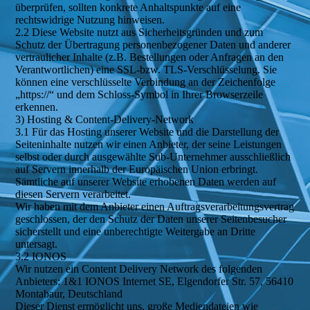
überprüfen, sollten konkrete Anhaltspunkte auf eine
rechtswidrige Nutzung hinweisen.
2.2 Diese Website nutzt aus Sicherheitsgründen und zum
Schutz der Übertragung personenbezogener Daten und anderer
vertraulicher Inhalte (z.B. Bestellungen oder Anfragen an den
Verantwortlichen) eine SSL-bzw. TLS-Verschlüsselung. Sie
können eine verschlüsselte Verbindung an der Zeichenfolge
„https://“ und dem Schloss-Symbol in Ihrer Browserzeile
erkennen.
3) Hosting & Content-Delivery-Network
3.1 Für das Hosting unserer Website und die Darstellung der
Seiteninhalte nutzen wir einen Anbieter, der seine Leistungen
selbst oder durch ausgewählte Sub-Unternehmer ausschließlich
auf Servern innerhalb der Europäischen Union erbringt.
Sämtliche auf unserer Website erhobenen Daten werden auf
diesen Servern verarbeitet.
Wir haben mit dem Anbieter einen Auftragsverarbeitungsvertrag
geschlossen, der den Schutz der Daten unserer Seitenbesucher
sicherstellt und eine unberechtigte Weitergabe an Dritte
untersagt.
3.2 IONOS
Wir nutzen ein Content Delivery Network des folgenden
Anbieters: 1&1 IONOS Internet SE, Elgendorfer Str. 57, 56410
Montabaur, Deutschland
Dieser Dienst ermöglicht uns, große Mediendateien wie