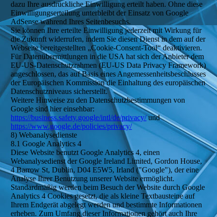
dazu Ihre ausdrückliche Einwilligung erteilt haben. Ohne diese
Einwilligungserteilung unterbleibt der Einsatz von Google
AdSense während Ihres Seitenbesuchs.
Sie können Ihre erteilte Einwilligung jederzeit mit Wirkung für
die Zukunft widerrufen, indem Sie diesen Dienst in dem auf der
Webseite bereitgestellten „Cookie-Consent-Tool“ deaktivieren.
Für Datenübermittlungen in die USA hat sich der Anbieter dem
EU-US-Datenschutzrahmen (EU-US Data Privacy Framework)
angeschlossen, das auf Basis eines Angemessenheitsbeschlusses
der Europäischen Kommission die Einhaltung des europäischen
Datenschutzniveaus sicherstellt.
Weitere Hinweise zu den Datenschutzbestimmungen von
Google sind hier einsehbar:
https://business.safety.google/intl/de/privacy/
und
https://www.google.de/policies/privacy/
8) Webanalysedienste
8.1 Google Analytics 4
Diese Website benutzt Google Analytics 4, einen
Webanalysedienst der Google Ireland Limited, Gordon House,
4 Barrow St, Dublin, D04 E5W5, Irland ("Google"), der eine
Analyse Ihrer Benutzung unserer Website ermöglicht.
Standardmäßig werden beim Besuch der Website durch Google
Analytics 4 Cookies gesetzt, die als kleine Textbausteine auf
Ihrem Endgerät abgelegt werden und bestimmte Informationen
erheben. Zum Umfang dieser Informationen gehört auch Ihre