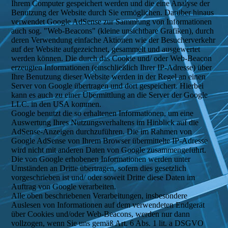
Ihrem Computer gespeichert werden und die eine Analyse der
Benutzung der Website durch Sie ermöglichen. Darüber hinaus
verwendet Google AdSense zur Sammlung von Informationen
auch sog. "Web-Beacons" (kleine unsichtbare Grafiken), durch
deren Verwendung einfache Aktionen wie der Besucherverkehr
auf der Website aufgezeichnet, gesammelt und ausgewertet
werden können. Die durch das Cookie und/ oder Web-Beacon
erzeugten Informationen (einschließlich Ihrer IP-Adresse) über
Ihre Benutzung dieser Website werden in der Regel an einen
Server von Google übertragen und dort gespeichert. Hierbei
kann es auch zu einer Übermittlung an die Server der Google
LLC. in den USA kommen.
Google benutzt die so erhaltenen Informationen, um eine
Auswertung Ihres Nutzungsverhaltens im Hinblick auf die
AdSense-Anzeigen durchzuführen. Die im Rahmen von
Google AdSense von Ihrem Browser übermittelte IP-Adresse
wird nicht mit anderen Daten von Google zusammengeführt.
Die von Google erhobenen Informationen werden unter
Umständen an Dritte übertragen, sofern dies gesetzlich
vorgeschrieben ist und/ oder soweit Dritte diese Daten im
Auftrag von Google verarbeiten.
Alle oben beschriebenen Verarbeitungen, insbesondere
Auslesen von Informationen auf dem verwendeten Endgerät
über Cookies und/oder Web-Beacons, werden nur dann
vollzogen, wenn Sie uns gemäß Art. 6 Abs. 1 lit. a DSGVO