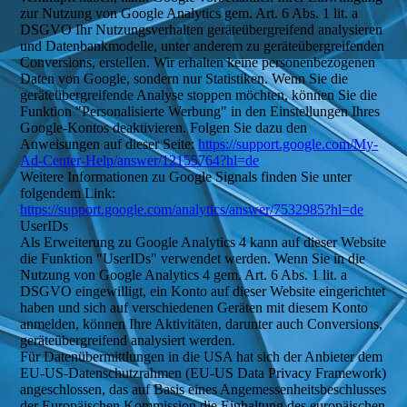
zur Nutzung von Google Analytics gem. Art. 6 Abs. 1 lit. a
DSGVO Ihr Nutzungsverhalten geräteübergreifend analysieren
und Datenbankmodelle, unter anderem zu geräteübergreifenden
Conversions, erstellen. Wir erhalten keine personenbezogenen
Daten von Google, sondern nur Statistiken. Wenn Sie die
geräteübergreifende Analyse stoppen möchten, können Sie die
Funktion "Personalisierte Werbung" in den Einstellungen Ihres
Google-Kontos deaktivieren. Folgen Sie dazu den
Anweisungen auf dieser Seite:
https://support.google.com/My-
Ad-Center-Help/answer/12155764?hl=de
Weitere Informationen zu Google Signals finden Sie unter
folgendem Link:
https://support.google.com/analytics/answer/7532985?hl=de
UserIDs
Als Erweiterung zu Google Analytics 4 kann auf dieser Website
die Funktion "UserIDs" verwendet werden. Wenn Sie in die
Nutzung von Google Analytics 4 gem. Art. 6 Abs. 1 lit. a
DSGVO eingewilligt, ein Konto auf dieser Website eingerichtet
haben und sich auf verschiedenen Geräten mit diesem Konto
anmelden, können Ihre Aktivitäten, darunter auch Conversions,
geräteübergreifend analysiert werden.
Für Datenübermittlungen in die USA hat sich der Anbieter dem
EU-US-Datenschutzrahmen (EU-US Data Privacy Framework)
angeschlossen, das auf Basis eines Angemessenheitsbeschlusses
der Europäischen Kommission die Einhaltung des europäischen