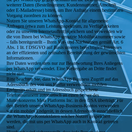
weiterer Daten (Bestellnummer, Kundennummer, Anschrift
oder E-Mailadresse) bitten, um Ihre Anfrage einem bestimmten
Vorgang zuordnen zu können.
Nutzen Sie unseren WhatsApp-Kontakt für allgemeine
Anfragen (etwa zum Leistungsspektrum, zu Verfügbarkeiten
oder zu unserem Internetauftritt) speichern und verwenden wir
die von Ihnen bei WhatsApp genutzte Mobilfunknummer sowie
– falls bereitgestellt – Ihren Vor- und Nachnamen gemäß Art. 6
Abs. 1 lit. f DSGVO auf Basis unseres berechtigten Interesses
an der effizienten und zeitnahen Bereitstellung der gewünschten
Informationen.
Ihre Daten werden stets nur zur Beantwortung Ihres Anliegens
per WhatsApp verwendet. Eine Weitergabe an Dritte findet
nicht statt.
Bitte beachten Sie, dass WhatsApp Business Zugriff auf das
Adressbuch des von uns hierfür verwendeten mobilen
Endgeräts erhält und im Adressbuch gespeicherte
Telefonnummern automatisch an einen Server des
Mutterkonzerns Meta Platforms Inc. in den USA überträgt. Für
den Betrieb unseres WhatsApp-Business-Kontos verwenden
wir ein mobiles Endgerät, in dessen Adressbuch ausschließlich
die WhatsApp-Kontaktdaten solcher Nutzer gespeichert
werden, die mit uns per WhatsApp auch in Kontakt getreten
sind.