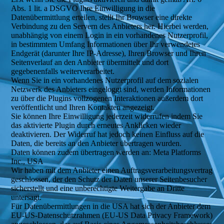
Abs. 1 lit. a DSGVO Ihre Einwilligung in die
Datenübermittlung erteilen, stellt Ihr Browser eine direkte
Verbindung zu den Servern des Anbieters her. Hierbei werden,
unabhängig von einem Login in ein vorhandenes Nutzerprofil,
in bestimmtem Umfang Informationen über Ihr verwendetes
Endgerät (darunter Ihre IP-Adresse), Ihren Browser und Ihren
Seitenverlauf an den Anbieter übermittelt und dort
gegebenenfalls weiterverarbeitet.
Wenn Sie in ein vorhandenes Nutzerprofil auf dem sozialen
Netzwerk des Anbieters eingeloggt sind, werden Informationen
zu über die Plugins vollzogenen Interaktionen außerdem dort
veröffentlicht und Ihren Kontakten angezeigt.
Sie können Ihre Einwilligung jederzeit widerrufen indem Sie
das aktivierte Plugin durch erneutes Anklicken wieder
deaktivieren. Der Widerruf hat jedoch keinen Einfluss auf die
Daten, die bereits an den Anbieter übertragen wurden.
Daten können zudem übertragen werden an: Meta Platforms
Inc., USA
Wir haben mit dem Anbieter einen Auftragsverarbeitungsvertrag
geschlossen, der den Schutz der Daten unserer Seitenbesucher
sicherstellt und eine unberechtigte Weitergabe an Dritte
untersagt.
Für Datenübermittlungen in die USA hat sich der Anbieter dem
EU-US-Datenschutzrahmen (EU-US Data Privacy Framework)