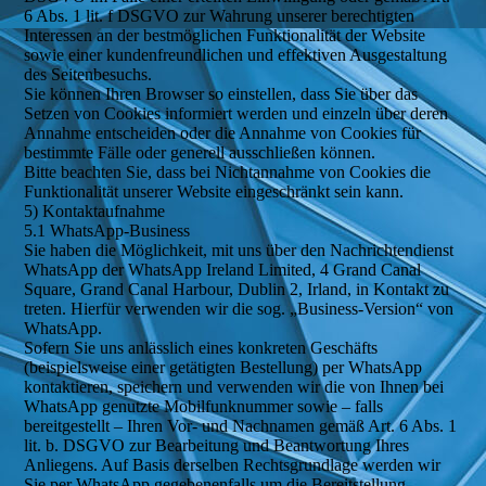
6 Abs. 1 lit. f DSGVO zur Wahrung unserer berechtigten
Interessen an der bestmöglichen Funktionalität der Website
sowie einer kundenfreundlichen und effektiven Ausgestaltung
des Seitenbesuchs.
Sie können Ihren Browser so einstellen, dass Sie über das
Setzen von Cookies informiert werden und einzeln über deren
Annahme entscheiden oder die Annahme von Cookies für
bestimmte Fälle oder generell ausschließen können.
Bitte beachten Sie, dass bei Nichtannahme von Cookies die
Funktionalität unserer Website eingeschränkt sein kann.
5) Kontaktaufnahme
5.1 WhatsApp-Business
Sie haben die Möglichkeit, mit uns über den Nachrichtendienst
WhatsApp der WhatsApp Ireland Limited, 4 Grand Canal
Square, Grand Canal Harbour, Dublin 2, Irland, in Kontakt zu
treten. Hierfür verwenden wir die sog. „Business-Version“ von
WhatsApp.
Sofern Sie uns anlässlich eines konkreten Geschäfts
(beispielsweise einer getätigten Bestellung) per WhatsApp
kontaktieren, speichern und verwenden wir die von Ihnen bei
WhatsApp genutzte Mobilfunknummer sowie – falls
bereitgestellt – Ihren Vor- und Nachnamen gemäß Art. 6 Abs. 1
lit. b. DSGVO zur Bearbeitung und Beantwortung Ihres
Anliegens. Auf Basis derselben Rechtsgrundlage werden wir
Sie per WhatsApp gegebenenfalls um die Bereitstellung