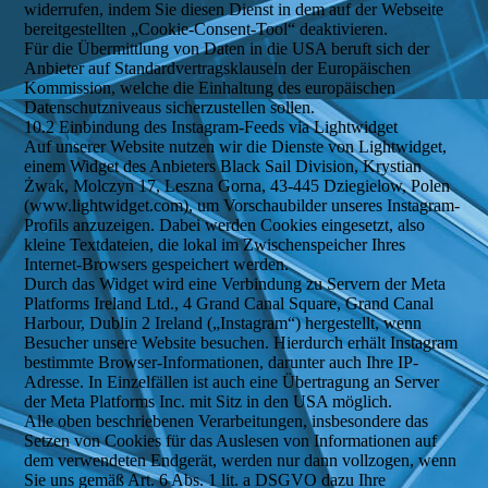
widerrufen, indem Sie diesen Dienst in dem auf der Webseite
bereitgestellten „Cookie-Consent-Tool“ deaktivieren.
Für die Übermittlung von Daten in die USA beruft sich der
Anbieter auf Standardvertragsklauseln der Europäischen
Kommission, welche die Einhaltung des europäischen
Datenschutzniveaus sicherzustellen sollen.
10.2 Einbindung des Instagram-Feeds via Lightwidget
Auf unserer Website nutzen wir die Dienste von Lightwidget,
einem Widget des Anbieters Black Sail Division, Krystian
Żwak, Molczyn 17, Leszna Gorna, 43-445 Dziegielow, Polen
(www.lightwidget.com), um Vorschaubilder unseres Instagram-
Profils anzuzeigen. Dabei werden Cookies eingesetzt, also
kleine Textdateien, die lokal im Zwischenspeicher Ihres
Internet-Browsers gespeichert werden.
Durch das Widget wird eine Verbindung zu Servern der Meta
Platforms Ireland Ltd., 4 Grand Canal Square, Grand Canal
Harbour, Dublin 2 Ireland („Instagram“) hergestellt, wenn
Besucher unsere Website besuchen. Hierdurch erhält Instagram
bestimmte Browser-Informationen, darunter auch Ihre IP-
Adresse. In Einzelfällen ist auch eine Übertragung an Server
der Meta Platforms Inc. mit Sitz in den USA möglich.
Alle oben beschriebenen Verarbeitungen, insbesondere das
Setzen von Cookies für das Auslesen von Informationen auf
dem verwendeten Endgerät, werden nur dann vollzogen, wenn
Sie uns gemäß Art. 6 Abs. 1 lit. a DSGVO dazu Ihre