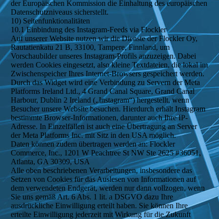
der Europäischen Kommission die Einhaltung des europäischen
Datenschutzniveaus sicherstellt.
10) Seitenfunktionalitäten
10.1 Einbindung des Instagram-Feeds via Flockler
Auf unserer Website nutzen wir die Dienste der Flockler Oy,
Rautatienkatu 21 B, 33100, Tampere, Finnland, um
Vorschaubilder unseres Instagram-Profils anzuzeigen. Dabei
werden Cookies eingesetzt, also kleine Textdateien, die lokal im
Zwischenspeicher Ihres Internet-Browsers gespeichert werden.
Durch das Widget wird eine Verbindung zu Servern der Meta
Platforms Ireland Ltd., 4 Grand Canal Square, Grand Canal
Harbour, Dublin 2 Ireland („Instagram“) hergestellt, wenn
Besucher unsere Website besuchen. Hierdurch erhält Instagram
bestimmte Browser-Informationen, darunter auch Ihre IP-
Adresse. In Einzelfällen ist auch eine Übertragung an Server
der Meta Platforms Inc. mit Sitz in den USA möglich.
Daten können zudem übertragen werden an: Flockler
Commerce, Inc., 1201 W Peachtree St NW Ste 2625 #36051,
Atlanta, GA 30309, USA
Alle oben beschriebenen Verarbeitungen, insbesondere das
Setzen von Cookies für das Auslesen von Informationen auf
dem verwendeten Endgerät, werden nur dann vollzogen, wenn
Sie uns gemäß Art. 6 Abs. 1 lit. a DSGVO dazu Ihre
ausdrückliche Einwilligung erteilt haben. Sie können Ihre
erteilte Einwilligung jederzeit mit Wirkung für die Zukunft