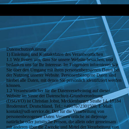
Datenschutzerklärung
1) Einleitung und Kontaktdaten des Verantwortlichen
1.1 Wir freuen uns, dass Sie unsere Website besuchen, und
bedanken uns für Ihr Interesse. Im Folgenden informieren wir
Sie über den Umgang mit Ihren personenbezogenen Daten bei
der Nutzung unserer Website. Personenbezogene Daten sind
hierbei alle Daten, mit denen Sie persönlich identifiziert werden
können.
1.2 Verantwortlicher für die Datenverarbeitung auf dieser
Website im Sinne der Datenschutz-Grundverordnung
(DSGVO) ist Christian Jobst, Mecklenburger Straße 14, 18184
Broderstorf, Deutschland, Tel.: +4917672301500, E-Mail:
kontakt@udl-service.de. Der für die Verarbeitung von
personenbezogenen Daten Verantwortliche ist diejenige
natürliche oder juristische Person, die allein oder gemeinsam
mit anderen über die Zwecke und Mittel der Verarbeitung von