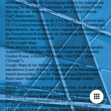
erteilt haben. Die erteilte Einwilligung können Sie jederzeit mit
Wirkung für die Zukunft widerrufen, indem Sie diesen Dienst
über das auf der Webseite bereitgestellte „Cookie-Consent-
Tool“ deaktivieren.
Für Datenübermittlungen in die USA hat sich der Anbieter dem
EU-US-Datenschutzrahmen (EU-US Data Privacy Framework)
angeschlossen, das auf Basis eines Angemessenheitsbeschlusses
der Europäischen Kommission die Einhaltung des europäischen
Datenschutzniveaus sicherstellt.
10.10 Google Maps
Diese Webseite nutzt einen Online-Kartendienst des folgenden
Anbieters: Google Maps (API) von Google Ireland Limited,
Gordon House, 4 Barrow St, Dublin, D04 E5W5, Irland
(“Google”).
Google Maps ist ein Webdienst zur Darstellung von
interaktiven (Land-)Karten, um geographische Informationen
visuell darzustellen. Über die Nutzung dieses Dienstes wird
Ihnen unser Standort angezeigt und eine etwaige Anfahrt
erleichtert.
Bereits beim Aufrufen derjenigen Unterseiten, in die die Karte
von Google Maps eingebunden ist, werden Informationen über
Ihre Nutzung unserer Website (wie z.B. Ihre IP-Adresse) an
Server von Google übertragen und dort gespeichert, hierbei
kann es auch zu einer Übermittlung an die Server der Google
LLC. in den USA kommen. Dies erfolgt unabhängig davon, ob