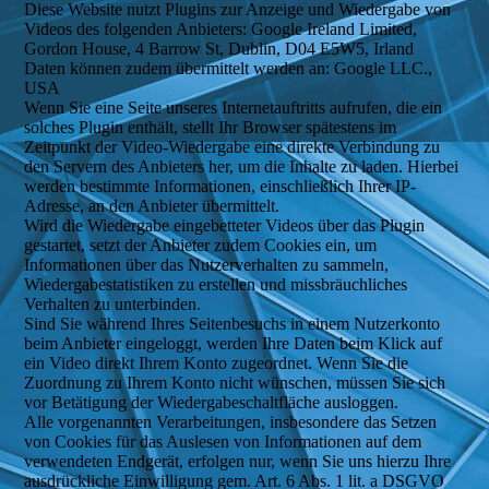
Diese Website nutzt Plugins zur Anzeige und Wiedergabe von
Videos des folgenden Anbieters: Google Ireland Limited,
Gordon House, 4 Barrow St, Dublin, D04 E5W5, Irland
Daten können zudem übermittelt werden an: Google LLC.,
USA
Wenn Sie eine Seite unseres Internetauftritts aufrufen, die ein
solches Plugin enthält, stellt Ihr Browser spätestens im
Zeitpunkt der Video-Wiedergabe eine direkte Verbindung zu
den Servern des Anbieters her, um die Inhalte zu laden. Hierbei
werden bestimmte Informationen, einschließlich Ihrer IP-
Adresse, an den Anbieter übermittelt.
Wird die Wiedergabe eingebetteter Videos über das Plugin
gestartet, setzt der Anbieter zudem Cookies ein, um
Informationen über das Nutzerverhalten zu sammeln,
Wiedergabestatistiken zu erstellen und missbräuchliches
Verhalten zu unterbinden.
Sind Sie während Ihres Seitenbesuchs in einem Nutzerkonto
beim Anbieter eingeloggt, werden Ihre Daten beim Klick auf
ein Video direkt Ihrem Konto zugeordnet. Wenn Sie die
Zuordnung zu Ihrem Konto nicht wünschen, müssen Sie sich
vor Betätigung der Wiedergabeschaltfläche ausloggen.
Alle vorgenannten Verarbeitungen, insbesondere das Setzen
von Cookies für das Auslesen von Informationen auf dem
verwendeten Endgerät, erfolgen nur, wenn Sie uns hierzu Ihre
ausdrückliche Einwilligung gem. Art. 6 Abs. 1 lit. a DSGVO