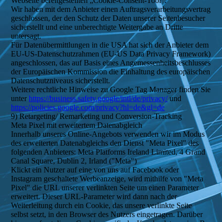
Webseite bereitgestellten „Cookie-Consent-Tool“.
Wir haben mit dem Anbieter einen Auftragsverarbeitungsvertrag
geschlossen, der den Schutz der Daten unserer Seitenbesucher
sicherstellt und eine unberechtigte Weitergabe an Dritte
untersagt.
Für Datenübermittlungen in die USA hat sich der Anbieter dem
EU-US-Datenschutzrahmen (EU-US Data Privacy Framework)
angeschlossen, das auf Basis eines Angemessenheitsbeschlusses
der Europäischen Kommission die Einhaltung des europäischen
Datenschutzniveaus sicherstellt.
Weitere rechtliche Hinweise zu Google Tag Manager finden Sie
unter
https://business.safety.google/intl/de/privacy/
und
https://policies.google.com/privacy?hl=de&gl=de
9) Retargeting/ Remarketing und Conversion-Tracking
Meta Pixel mit erweitertem Datenabgleich
Innerhalb unseres Online-Angebots verwenden wir im Modus
des erweiterten Datenabgleichs den Dienst "Meta Pixel" des
folgenden Anbieters: Meta Platforms Ireland Limited, 4 Grand
Canal Square, Dublin 2, Irland ("Meta")
Klickt ein Nutzer auf eine von uns auf Facebook oder
Instagram geschaltete Werbeanzeige, wird mithilfe von "Meta
Pixel" die URL unserer verlinkten Seite um einen Parameter
erweitert. Dieser URL-Parameter wird dann nach der
Weiterleitung durch ein Cookie, das unsere verlinkte Seite
selbst setzt, in den Browser des Nutzers eingetragen. Darüber