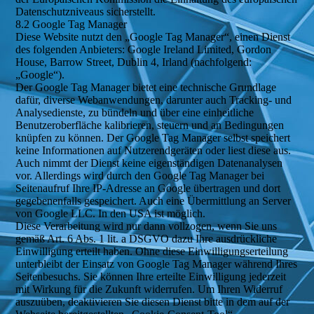
Datenschutzniveaus sicherstellt.
8.2 Google Tag Manager
Diese Website nutzt den „Google Tag Manager“, einen Dienst
des folgenden Anbieters: Google Ireland Limited, Gordon
House, Barrow Street, Dublin 4, Irland (nachfolgend:
„Google“).
Der Google Tag Manager bietet eine technische Grundlage
dafür, diverse Webanwendungen, darunter auch Tracking- und
Analysedienste, zu bündeln und über eine einheitliche
Benutzeroberfläche kalibrieren, steuern und an Bedingungen
knüpfen zu können. Der Google Tag Manager selbst speichert
keine Informationen auf Nutzerendgeräten oder liest diese aus.
Auch nimmt der Dienst keine eigenständigen Datenanalysen
vor. Allerdings wird durch den Google Tag Manager bei
Seitenaufruf Ihre IP-Adresse an Google übertragen und dort
gegebenenfalls gespeichert. Auch eine Übermittlung an Server
von Google LLC. In den USA ist möglich.
Diese Verarbeitung wird nur dann vollzogen, wenn Sie uns
gemäß Art. 6 Abs. 1 lit. a DSGVO dazu Ihre ausdrückliche
Einwilligung erteilt haben. Ohne diese Einwilligungserteilung
unterbleibt der Einsatz von Google Tag Manager während Ihres
Seitenbesuchs. Sie können Ihre erteilte Einwilligung jederzeit
mit Wirkung für die Zukunft widerrufen. Um Ihren Widerruf
auszuüben, deaktivieren Sie diesen Dienst bitte in dem auf der