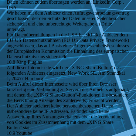
Daten können zudem übertragen werden an: LinkedIn Corp.,
USA
Wir haben mit dem Anbieter einen Auftragsverarbeitungsvertrag
geschlossen, der den Schutz der Daten unserer Seitenbesucher
sicherstellt und eine unberechtigte Weitergabe an Dritte
untersagt.
Für Datenübermittlungen in die USA hat sich der Anbieter dem
EU-US-Datenschutzrahmen (EU-US Data Privacy Framework)
angeschlossen, das auf Basis eines Angemessenheitsbeschlusses
der Europäischen Kommission die Einhaltung des europäischen
Datenschutzniveaus sicherstellt.
10.8 Xing-Plugins
Auf dieser Internetseite wird der „XING Share-Button“ des
folgenden Anbieters eingesetzt: New Work SE, Am Strandkai
1, 20457 Hamburg
Beim Aufruf dieser Internetseite wird über Ihren Browser
kurzfristig eine Verbindung zu Servern des Anbieters aufgebaut,
mit denen die „XING Share-Button“-Funktionen (insbesondere
die Berechnung/Anzeige des Zählerwerts) erbracht werden.
Der Anbieter speichert keine personenbezogenen Daten,
insbesondere keine IP-Adressen. Es findet auch keine
Auswertung Ihres Nutzungsverhaltens über die Verwendung
von Cookies im Zusammenhang mit dem „XING Share-
Button“ statt.
10.9 Youtube