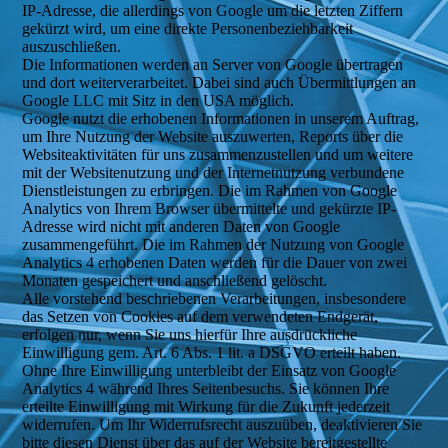
IP-Adresse, die allerdings von Google um die letzten Ziffern
gekürzt wird, um eine direkte Personenbeziehbarkeit
auszuschließen.
Die Informationen werden an Server von Google übertragen
und dort weiterverarbeitet. Dabei sind auch Übermittlungen an
Google LLC mit Sitz in den USA möglich.
Google nutzt die erhobenen Informationen in unserem Auftrag,
um Ihre Nutzung der Website auszuwerten, Reports über die
Websiteaktivitäten für uns zusammenzustellen und um weitere
mit der Websitenutzung und der Internetnutzung verbundene
Dienstleistungen zu erbringen. Die im Rahmen von Google
Analytics von Ihrem Browser übermittelte und gekürzte IP-
Adresse wird nicht mit anderen Daten von Google
zusammengeführt. Die im Rahmen der Nutzung von Google
Analytics 4 erhobenen Daten werden für die Dauer von zwei
Monaten gespeichert und anschließend gelöscht.
Alle vorstehend beschriebenen Verarbeitungen, insbesondere
das Setzen von Cookies auf dem verwendeten Endgerät,
erfolgen nur, wenn Sie uns hierfür Ihre ausdrückliche
Einwilligung gem. Art. 6 Abs. 1 lit. a DSGVO erteilt haben.
Ohne Ihre Einwilligung unterbleibt der Einsatz von Google
Analytics 4 während Ihres Seitenbesuchs. Sie können Ihre
erteilte Einwilligung mit Wirkung für die Zukunft jederzeit
widerrufen. Um Ihr Widerrufsrecht auszuüben, deaktivieren Sie
bitte diesen Dienst über das auf der Website bereitgestellte