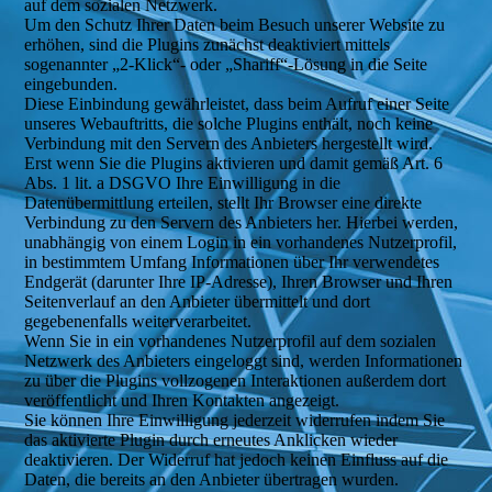
auf dem sozialen Netzwerk.
Um den Schutz Ihrer Daten beim Besuch unserer Website zu
erhöhen, sind die Plugins zunächst deaktiviert mittels
sogenannter „2-Klick“- oder „Shariff“-Lösung in die Seite
eingebunden.
Diese Einbindung gewährleistet, dass beim Aufruf einer Seite
unseres Webauftritts, die solche Plugins enthält, noch keine
Verbindung mit den Servern des Anbieters hergestellt wird.
Erst wenn Sie die Plugins aktivieren und damit gemäß Art. 6
Abs. 1 lit. a DSGVO Ihre Einwilligung in die
Datenübermittlung erteilen, stellt Ihr Browser eine direkte
Verbindung zu den Servern des Anbieters her. Hierbei werden,
unabhängig von einem Login in ein vorhandenes Nutzerprofil,
in bestimmtem Umfang Informationen über Ihr verwendetes
Endgerät (darunter Ihre IP-Adresse), Ihren Browser und Ihren
Seitenverlauf an den Anbieter übermittelt und dort
gegebenenfalls weiterverarbeitet.
Wenn Sie in ein vorhandenes Nutzerprofil auf dem sozialen
Netzwerk des Anbieters eingeloggt sind, werden Informationen
zu über die Plugins vollzogenen Interaktionen außerdem dort
veröffentlicht und Ihren Kontakten angezeigt.
Sie können Ihre Einwilligung jederzeit widerrufen indem Sie
das aktivierte Plugin durch erneutes Anklicken wieder
deaktivieren. Der Widerruf hat jedoch keinen Einfluss auf die
Daten, die bereits an den Anbieter übertragen wurden.