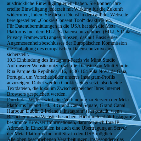
ausdrückliche Einwilligung erteilt haben. Sie können Ihre
erteilte Einwilligung jederzeit mit Wirkung für die Zukunft
widerrufen, indem Sie diesen Dienst in dem auf der Webseite
bereitgestellten „Cookie-Consent-Tool“ deaktivieren.
Für Datenübermittlungen in die USA hat sich die Meta
Platforms Inc. dem EU-US-Datenschutzrahmen (EU-US Data
Privacy Framework) angeschlossen, das auf Basis eines
Angemessenheitsbeschlusses der Europäischen Kommission
die Einhaltung des europäischen Datenschutzniveaus
sicherstellt.
10.3 Einbindung des Instagram-Feeds via Mintt Studio
Auf unserer Website nutzen wir die Dienste von Mintt Studio,
Rua Parque da República 116, 4430-164 Vila Nova de Gaia,
Portugal, um Vorschaubilder unseres Instagram-Profils
anzuzeigen. Dabei werden Cookies eingesetzt, also kleine
Textdateien, die lokal im Zwischenspeicher Ihres Internet-
Browsers gespeichert werden.
Durch das Widget wird eine Verbindung zu Servern der Meta
Platforms Ireland Ltd., 4 Grand Canal Square, Grand Canal
Harbour, Dublin 2 Ireland („Instagram“) hergestellt, wenn
Besucher unsere Website besuchen. Hierdurch erhält Instagram
bestimmte Browser-Informationen, darunter auch Ihre IP-
Adresse. In Einzelfällen ist auch eine Übertragung an Server
der Meta Platforms Inc. mit Sitz in den USA möglich.
Alle oben beschriebenen Verarbeitungen, insbesondere das