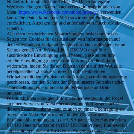
Nutzerprofil möglich ist und Meta die Daten für eigene
Werbezwecke gemäß den Datenverwendungsrichtlinien von
Meta (
https://www.facebook.com/about/privacy/
) verwenden
kann. Die Daten können es Meta sowie seinen Partnern
ermöglichen, Anzeigen auf und außerhalb von Facebook zu
schalten.
Alle oben beschriebenen Verarbeitungen, insbesondere das
Setzen von Cookies für das Auslesen von Informationen auf
dem verwendeten Endgerät, werden nur dann vollzogen, wenn
Sie uns gemäß Art. 6 Abs. 1 lit. a DSGVO dazu Ihre
ausdrückliche Einwilligung erteilt haben. Sie können Ihre
erteilte Einwilligung jederzeit mit Wirkung für die Zukunft
widerrufen, indem Sie diesen Dienst in dem auf der Webseite
bereitgestellten „Cookie-Consent-Tool“ deaktivieren.
Wir haben mit dem Anbieter einen Auftragsverarbeitungsvertrag
geschlossen, der den Schutz der Daten unserer Seitenbesucher
sicherstellt und eine unberechtigte Weitergabe an Dritte
untersagt.
Die durch Meta erzeugten Informationen werden in der Regel
an einen Server von Meta übertragen und dort gespeichert; in
diesem Zusammenhang kann es auch zu einer Übertragung an
Server von Meta Platforms Inc. in den USA kommen.
Für Datenübermittlungen in die USA hat sich der Anbieter dem
EU-US-Datenschutzrahmen (EU-US Data Privacy Framework)
angeschlossen, das auf Basis eines Angemessenheitsbeschlusses