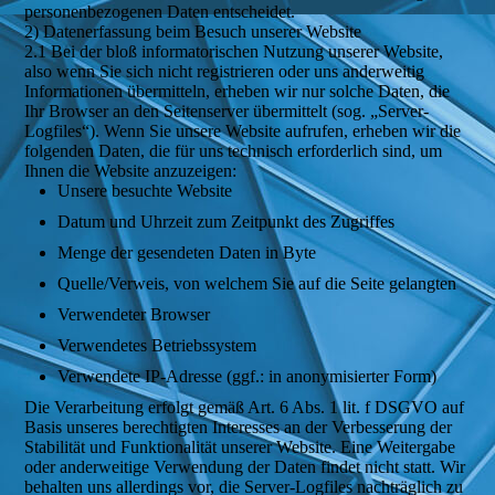
personenbezogenen Daten entscheidet.
2) Datenerfassung beim Besuch unserer Website
2.1 Bei der bloß informatorischen Nutzung unserer Website,
also wenn Sie sich nicht registrieren oder uns anderweitig
Informationen übermitteln, erheben wir nur solche Daten, die
Ihr Browser an den Seitenserver übermittelt (sog. „Server-
Logfiles“). Wenn Sie unsere Website aufrufen, erheben wir die
folgenden Daten, die für uns technisch erforderlich sind, um
Ihnen die Website anzuzeigen:
Unsere besuchte Website
Datum und Uhrzeit zum Zeitpunkt des Zugriffes
Menge der gesendeten Daten in Byte
Quelle/Verweis, von welchem Sie auf die Seite gelangten
Verwendeter Browser
Verwendetes Betriebssystem
Verwendete IP-Adresse (ggf.: in anonymisierter Form)
Die Verarbeitung erfolgt gemäß Art. 6 Abs. 1 lit. f DSGVO auf
Basis unseres berechtigten Interesses an der Verbesserung der
Stabilität und Funktionalität unserer Website. Eine Weitergabe
oder anderweitige Verwendung der Daten findet nicht statt. Wir
behalten uns allerdings vor, die Server-Logfiles nachträglich zu