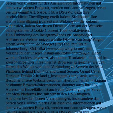
Setzen von Cookies für das Auslesen von Informationen auf
dem verwendeten Endgerät, werden nur dann vollzogen, wenn
Sie uns gemäß Art. 6 Abs. 1 lit. a DSGVO dazu Ihre
ausdrückliche Einwilligung erteilt haben. Sie können Ihre
erteilte Einwilligung jederzeit mit Wirkung für die Zukunft
widerrufen, indem Sie diesen Dienst in dem auf der Webseite
bereitgestellten „Cookie-Consent-Tool“ deaktivieren.
10.4 Einbindung des Instagram-Feeds via SnapWidget
Auf unserer Website nutzen wir die Dienste von SnapWidget,
einem Widget der SnapWidget (Pty) Ltd. mit Sitzin
Johannesburg, Südafrika (www.snapwidget.com), um
Vorschaubilder unseres Instagram-Profils anzuzeigen. Dabei
werden Cookies eingesetzt, also kleine Textdateien, die lokal im
Zwischenspeicher Ihres Internet-Browsers gespeichert werden.
Durch das Widget wird eine Verbindung zu Servern der Meta
Platforms Ireland Ltd., 4 Grand Canal Square, Grand Canal
Harbour, Dublin 2 Ireland („Instagram“) hergestellt, wenn
Besucher unsere Website besuchen. Hierdurch erhält Instagram
bestimmte Browser-Informationen, darunter auch Ihre IP-
Adresse. In Einzelfällen ist auch eine Übertragung an Server
der Meta Platforms Inc. mit Sitz in den USA möglich.
Alle oben beschriebenen Verarbeitungen, insbesondere das
Setzen von Cookies für das Auslesen von Informationen auf
dem verwendeten Endgerät, werden nur dann vollzogen, wenn
Sie uns gemäß Art. 6 Abs. 1 lit. a DSGVO dazu Ihre