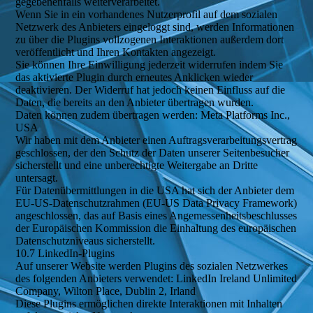
gegebenenfalls weiterverarbeitet.
Wenn Sie in ein vorhandenes Nutzerprofil auf dem sozialen
Netzwerk des Anbieters eingeloggt sind, werden Informationen
zu über die Plugins vollzogenen Interaktionen außerdem dort
veröffentlicht und Ihren Kontakten angezeigt.
Sie können Ihre Einwilligung jederzeit widerrufen indem Sie
das aktivierte Plugin durch erneutes Anklicken wieder
deaktivieren. Der Widerruf hat jedoch keinen Einfluss auf die
Daten, die bereits an den Anbieter übertragen wurden.
Daten können zudem übertragen werden: Meta Platforms Inc.,
USA
Wir haben mit dem Anbieter einen Auftragsverarbeitungsvertrag
geschlossen, der den Schutz der Daten unserer Seitenbesucher
sicherstellt und eine unberechtigte Weitergabe an Dritte
untersagt.
Für Datenübermittlungen in die USA hat sich der Anbieter dem
EU-US-Datenschutzrahmen (EU-US Data Privacy Framework)
angeschlossen, das auf Basis eines Angemessenheitsbeschlusses
der Europäischen Kommission die Einhaltung des europäischen
Datenschutzniveaus sicherstellt.
10.7 LinkedIn-Plugins
Auf unserer Website werden Plugins des sozialen Netzwerkes
des folgenden Anbieters verwendet: LinkedIn Ireland Unlimited
Company, Wilton Place, Dublin 2, Irland
Diese Plugins ermöglichen direkte Interaktionen mit Inhalten