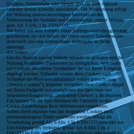
Grafiken, Seiteninhalte oder Skripte über ein Netz regional
verteilter Server schneller auszuliefern. Die Verarbeitung erfolgt
zur Wahrung unseres berechtigten Interesses an der
Verbesserung der Stabilität und Funktionalität unserer Website
gem. Art. 6 Abs. 1 lit. f DSGVO.
Wir haben mit dem Anbieter einen Auftragsverarbeitungsvertrag
geschlossen, der den Schutz der Daten unserer Seitenbesucher
sicherstellt und eine unberechtigte Weitergabe an Dritte
untersagt.
4) Cookies
Um den Besuch unserer Website attraktiv zu gestalten und die
Nutzung bestimmter Funktionen zu ermöglichen, verwenden
wir Cookies, also kleine Textdateien, die auf Ihrem Endgerät
abgelegt werden. Teilweise werden diese Cookies nach
Schließen des Browsers automatisch wieder gelöscht (sog.
„Session-Cookies“), teilweise verbleiben diese Cookies länger
auf Ihrem Endgerät und ermöglichen das Speichern von
Seiteneinstellungen (sog. „persistente Cookies“). Im letzteren
Fall können Sie die Speicherdauer der Übersicht zu den
Cookie-Einstellungen Ihres Webbrowsers entnehmen.
Sofern durch einzelne von uns eingesetzte Cookies auch
personenbezogene Daten verarbeitet werden, erfolgt die
Verarbeitung gemäß Art. 6 Abs. 1 lit. b DSGVO entweder zur
Durchführung des Vertrages, gemäß Art. 6 Abs. 1 lit. a
DSGVO im Falle einer erteilten Einwilligung oder gemäß Art.