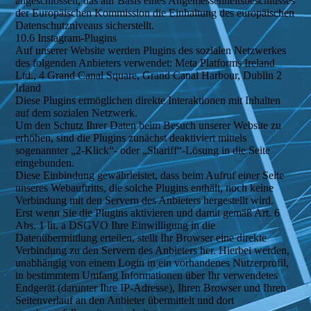
angeschlossen, das auf Basis eines Angemessenheitsbeschlusses
der Europäischen Kommission die Einhaltung des europäischen
Datenschutzniveaus sicherstellt.
10.6 Instagram-Plugins
Auf unserer Website werden Plugins des sozialen Netzwerkes
des folgenden Anbieters verwendet: Meta Platforms Ireland
Ltd., 4 Grand Canal Square, Grand Canal Harbour, Dublin 2
Irland
Diese Plugins ermöglichen direkte Interaktionen mit Inhalten
auf dem sozialen Netzwerk.
Um den Schutz Ihrer Daten beim Besuch unserer Website zu
erhöhen, sind die Plugins zunächst deaktiviert mittels
sogenannter „2-Klick“- oder „Shariff“-Lösung in die Seite
eingebunden.
Diese Einbindung gewährleistet, dass beim Aufruf einer Seite
unseres Webauftritts, die solche Plugins enthält, noch keine
Verbindung mit den Servern des Anbieters hergestellt wird.
Erst wenn Sie die Plugins aktivieren und damit gemäß Art. 6
Abs. 1 lit. a DSGVO Ihre Einwilligung in die
Datenübermittlung erteilen, stellt Ihr Browser eine direkte
Verbindung zu den Servern des Anbieters her. Hierbei werden,
unabhängig von einem Login in ein vorhandenes Nutzerprofil,
in bestimmtem Umfang Informationen über Ihr verwendetes
Endgerät (darunter Ihre IP-Adresse), Ihren Browser und Ihren
Seitenverlauf an den Anbieter übermittelt und dort