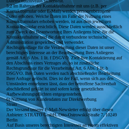
Datenschutzniveaus sicherstellt.
5.2 Im Rahmen der Kontaktaufnahme mit uns (z.B. per
Kontaktformular oder E-Mail) werden personenbezogene
Daten erhoben. Welche Daten im Falle der Nutzung eines
Kontaktformulars erhoben werden, ist aus dem jeweiligen
Kontaktformular ersichtlich. Diese Daten werden ausschließlich
zum Zweck der Beantwortung Ihres Anliegens bzw. für die
Kontaktaufnahme und die damit verbundene technische
Administration gespeichert und verwendet.
Rechtsgrundlage für die Verarbeitung dieser Daten ist unser
berechtigtes Interesse an der Beantwortung Ihres Anliegens
gemäß Art. 6 Abs. 1 lit. f DSGVO. Zielt Ihre Kontaktierung auf
den Abschluss eines Vertrages ab, so ist zusätzliche
Rechtsgrundlage für die Verarbeitung Art. 6 Abs. 1 lit. b
DSGVO. Ihre Daten werden nach abschließender Bearbeitung
Ihrer Anfrage gelöscht. Dies ist der Fall, wenn sich aus den
Umständen entnehmen lässt, dass der betroffene Sachverhalt
abschließend geklärt ist und sofern keine gesetzlichen
Aufbewahrungspflichten entgegenstehen.
6) Nutzung von Kundendaten zur Direktwerbung
Strato
Der Versand unserer E-Mail-Newsletter erfolgt über diesen
Anbieter: STRATO GmbH, Otto-Ostrowski-Straße 7, 10249
Berlin
Auf Basis unseres berechtigten Interesses an einem effektiven