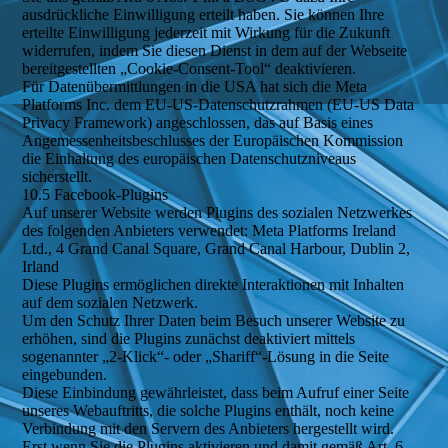
ausdrückliche Einwilligung erteilt haben. Sie können Ihre
erteilte Einwilligung jederzeit mit Wirkung für die Zukunft
widerrufen, indem Sie diesen Dienst in dem auf der Webseite
bereitgestellten „Cookie-Consent-Tool“ deaktivieren.
Für Datenübermittlungen in die USA hat sich die Meta
Platforms Inc. dem EU-US-Datenschutzrahmen (EU-US Data
Privacy Framework) angeschlossen, das auf Basis eines
Angemessenheitsbeschlusses der Europäischen Kommission
die Einhaltung des europäischen Datenschutzniveaus
sicherstellt.
10.5 Facebook-Plugins
Auf unserer Website werden Plugins des sozialen Netzwerkes
des folgenden Anbieters verwendet: Meta Platforms Ireland
Ltd., 4 Grand Canal Square, Grand Canal Harbour, Dublin 2,
Irland
Diese Plugins ermöglichen direkte Interaktionen mit Inhalten
auf dem sozialen Netzwerk.
Um den Schutz Ihrer Daten beim Besuch unserer Website zu
erhöhen, sind die Plugins zunächst deaktiviert mittels
sogenannter „2-Klick“- oder „Shariff“-Lösung in die Seite
eingebunden.
Diese Einbindung gewährleistet, dass beim Aufruf einer Seite
unseres Webauftritts, die solche Plugins enthält, noch keine
Verbindung mit den Servern des Anbieters hergestellt wird.
Erst wenn Sie die Plugins aktivieren und damit gemäß Art. 6